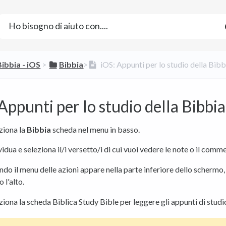
Bibbia - iOS
​ > ​
​Bibbia
​>​
iOS: Appunti per lo studio della Bibb
Appunti per lo studio della Bibbia
ziona la
Bibbia
scheda nel menu in basso.
vidua e seleziona il/i versetto/i di cui vuoi vedere le note o il comm
do il menu delle azioni appare nella parte inferiore dello schermo,
 l'alto.
ziona la scheda Biblica Study Bible per leggere gli appunti di studi