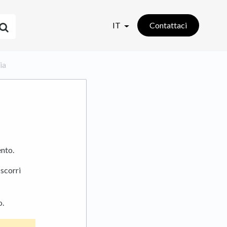
IT
Contattaci
ia
ento.
 scorri
o.