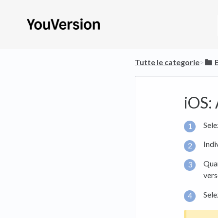
Tutte le categorie
​>​
​
iOS: 
Sele
Indi
Quan
verso
Sele