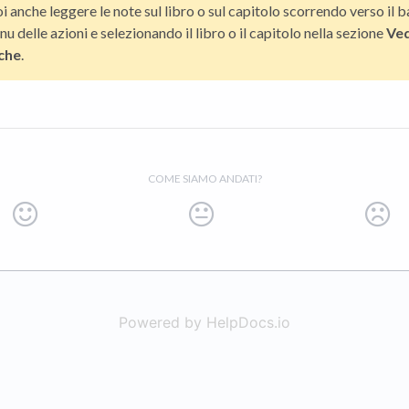
i anche leggere le note sul libro o sul capitolo scorrendo verso il b
u delle azioni e selezionando il libro o il capitolo nella sezione
Ved
che
.
COME SIAMO ANDATI?
Powered by HelpDocs.io