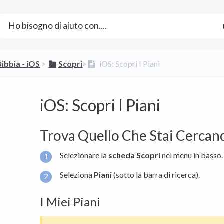
Bibbia - iOS
​ > ​
​Scopri
​>​
iOS: Scopri I Piani
iOS: Scopri I Piani
Trova Quello Che Stai Cercan
Selezionare la
scheda Scopri
nel menu in basso.
Seleziona
Piani
(sotto la barra di ricerca).
I Miei Piani