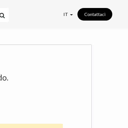
IT
Contattaci
do.