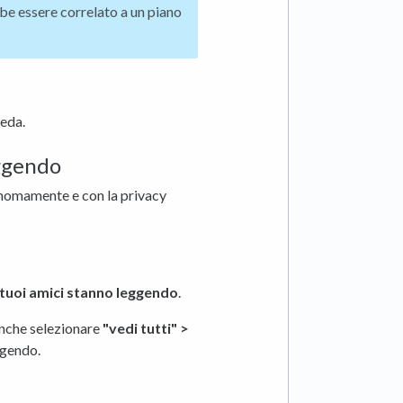
bbe essere correlato a un piano
heda.
eggendo
tonomamente e con la privacy
i tuoi amici stanno leggendo
.
 anche selezionare
"vedi tutti" >
ggendo.