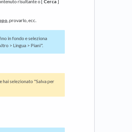
contenuto risultante o [
Cerca
]
dopo
, provarlo, ecc.
 fino in fondo e seleziona
ltro > Lingua > Piani".
che hai selezionato "Salva per