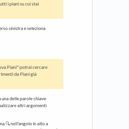
ti i piani su cui stai
verso sinistra e seleziona
ova Piani" potrai cercare
rimenti da Piani già
a una delle parole chiave
sualizzare altri argomenti
a 🔍 nell'angolo in alto a