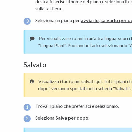
destra, inserisci il nome del piano e seleziona il 
sulla tastiera.
Seleziona un piano per
avviarlo
,
salvarlo per 
Per visualizzare i piani in un'altra lingua, scorri
"Lingua Piani". Puoi anche farlo selezionando "A
Salvato
Visualizza i tuoi piani salvati qui. Tutti i piani 
dopo" verranno spostati nella scheda "Salvati".
Trova il piano che preferisci e selezionalo.
Seleziona
Salva per dopo.