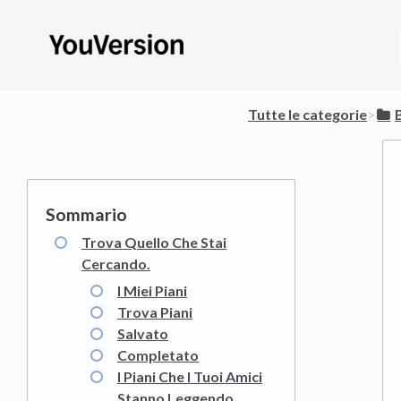
Tutte le categorie
​>​
​
Trova Quello Che Stai
Cercando.
I Miei Piani
Trova Piani
Salvato
Completato
I Piani Che I Tuoi Amici
Stanno Leggendo