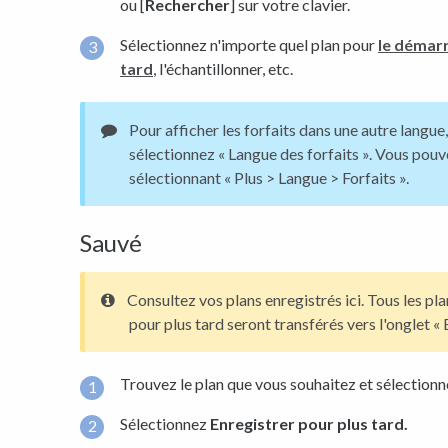
ou [
Rechercher
] sur votre clavier.
Sélectionnez n'importe quel plan pour
le démar
tard
, l'échantillonner, etc.
Pour afficher les forfaits dans une autre langue, 
sélectionnez « Langue des forfaits ». Vous pouv
sélectionnant « Plus > Langue > Forfaits ».
Sauvé
Consultez vos plans enregistrés ici. Tous les pl
pour plus tard seront transférés vers l'onglet « 
Trouvez le plan que vous souhaitez et sélectionn
Sélectionnez
Enregistrer pour plus tard.