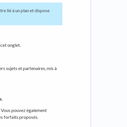
re lié à un plan et dispose
.
cet onglet.
rs sujets et partenaires, mis à
e
.
ts. Vous pouvez également
es forfaits proposés.