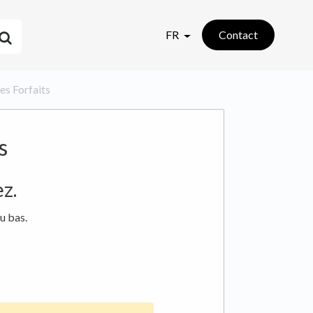
FR
Contact
es Forfaits
s
z.
u bas.