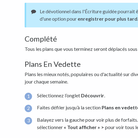
Le dévotionnel dans l'Écriture guidée pourrait êt
d'une option pour
enregistrer pour plus tard
Complété
Tous les plans que vous terminez seront déplacés sous 
Plans En Vedette
Plans les mieux notés, populaires ou d'actualité sur dive
jour chaque semaine.
Sélectionnez l’onglet
Découvrir
.
Faites défiler jusqu’à la section
Plans en vedett
Balayez vers la gauche pour voir plus de forfai
sélectionner
« Tout afficher » >
pour voir tous l