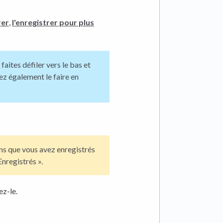
rer
,
l'enregistrer pour plus
faites défiler vers le bas et
ez également le faire en
ans que vous avez enregistrés
Enregistrés ».
ez-le.