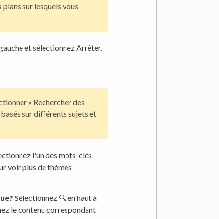
 plans sur lesquels vous
 gauche et sélectionnez Arrêter.
ctionner « Rechercher des
basés sur différents sujets et
lectionnez l'un des mots-clés
ur voir plus de thèmes
que?
Sélectionnez 🔍 en haut à
onnez le contenu correspondant