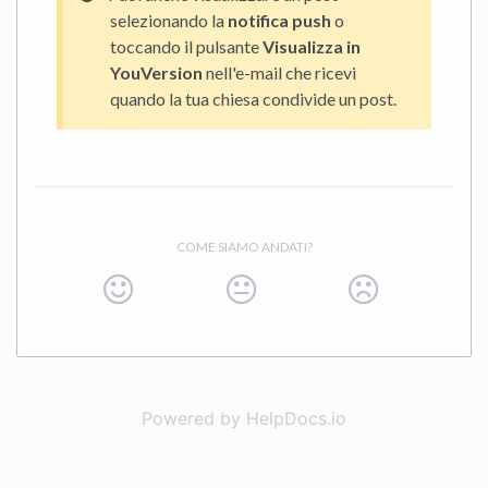
selezionando la
notifica push
o
toccando il pulsante
Visualizza in
YouVersion
nell'e-mail che ricevi
quando la tua chiesa condivide un post.
COME SIAMO ANDATI?
Powered by HelpDocs.io