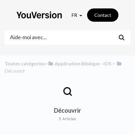
FR
Contact
Toutes catégories
​>​
​Application Biblique - iOS
​ > ​
Découvrir
Découvrir
5 Articles