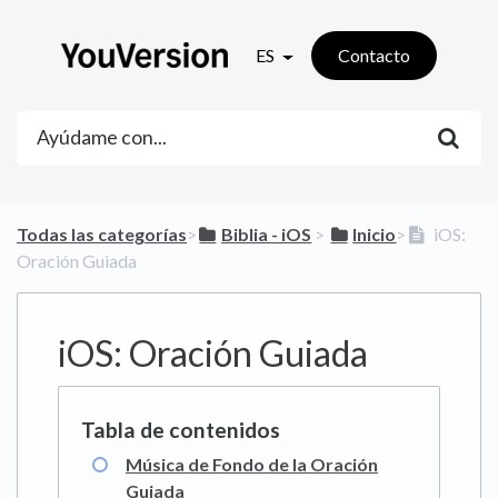
ES
Contacto
Todas las categorías
​>​
​Biblia - iOS
​ > ​
​Inicio
​>​
iOS:
Oración Guiada
iOS: Oración Guiada
Música de Fondo de la Oración
Guiada