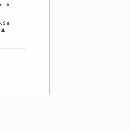
tos de
. Sin
uí
.