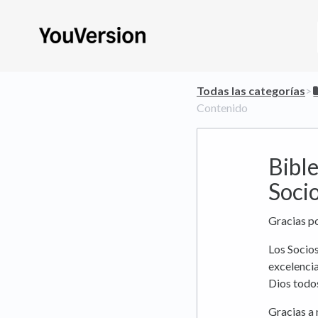
Todas las categorías
​>​
Contenido
Bible
Soci
Gracias po
Los Socio
excelencia
Dios todos
Gracias a