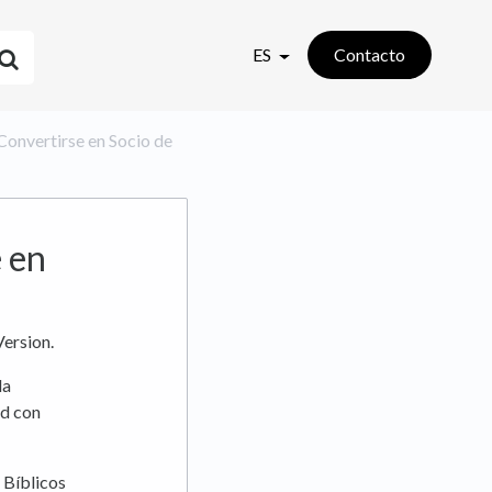
ES
Contacto
/Convertirse en Socio de
 en
ersion.
la
ad con
 Bíblicos