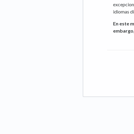
excepciona
idiomas d
En este 
embargo,