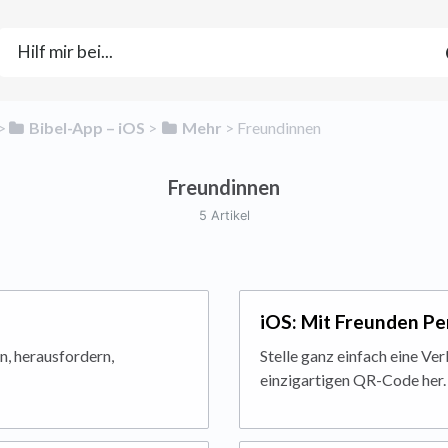
​>​
​Bibel-App – iOS
​ > ​
​Mehr
​ > ​
​Freundinnen
Freundinnen
5 Artikel
iOS: Mit Freunden P
n, herausfordern,
Stelle ganz einfach eine Ve
einzigartigen QR-Code her.