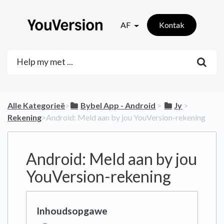
AF
Kontak
Alle Kategorieë
​>​
​Bybel App - Android
​ > ​
​Jy
​ > ​
Rekening
​>​ Android: Meld aan by jou YouVersion-rekening
Android: Meld aan by jou
YouVersion-rekening