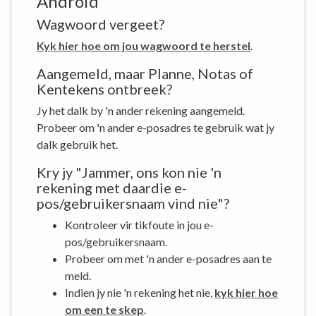
Android
Wagwoord vergeet?
Kyk hier hoe om jou wagwoord te herstel
.
Aangemeld, maar Planne, Notas of
Kentekens ontbreek?
Jy het dalk by 'n ander rekening aangemeld.
Probeer om 'n ander e-posadres te gebruik wat jy
dalk gebruik het.
Kry jy "Jammer, ons kon nie 'n
rekening met daardie e-
pos/gebruikersnaam vind nie"?
Kontroleer vir tikfoute in jou e-
pos/gebruikersnaam.
Probeer om met 'n ander e-posadres aan te
meld.
Indien jy nie 'n rekening het nie,
kyk hier hoe
om een ​​te skep
.