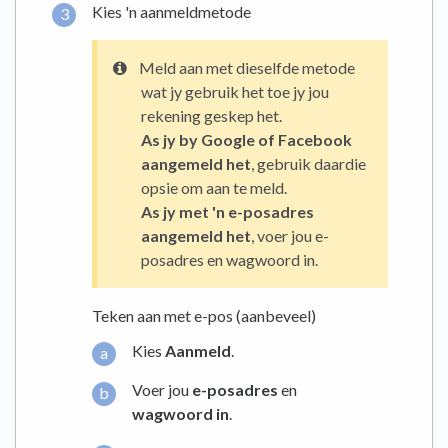
Kies 'n aanmeldmetode
Meld aan met dieselfde metode
wat jy gebruik het toe jy jou
rekening geskep het.
As jy by Google of Facebook
aangemeld het
, gebruik daardie
opsie om aan te meld.
As jy met 'n e-posadres
aangemeld het
, voer jou e-
posadres en wagwoord in.
Teken aan met e-pos (aanbeveel)
Kies
Aanmeld
.
Voer jou
e-posadres
en
wagwoord in
.