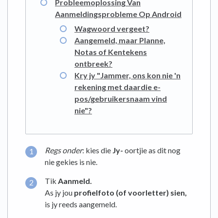
Probleemoplossing Van
Aanmeldingsprobleme Op Android
Wagwoord vergeet?
Aangemeld, maar Planne,
Notas of Kentekens
ontbreek?
Kry jy "Jammer, ons kon nie 'n
rekening met daardie e-
pos/gebruikersnaam vind
nie"?
Regs onder
: kies die
Jy-
oortjie as dit nog
nie gekies is nie.
Tik
Aanmeld.
As jy jou
profielfoto (of voorletter) sien,
is jy reeds aangemeld.