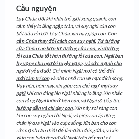
Cầu nguyện
Lạy Chúa, đôi khi nhìn thế giới xung quanh, con
cảm thấy lo lắng ngập tràn, và suy nghĩ của con
bắt đầu rối bời. Lạy Chúa, xin hãy giúp con.
Con
cần Chúa thay đổi cách con suy nghĩ.
Tư tưởng
của Chúa cao hơn tư tưởng của con, và đường
lối của Chúa tốt hơn đường lối của con.
Ngài ban
hy vọng cho người tuyệt vọng, và sức mạnh cho
người yếu đuối
. Chỉ mình Ngài mới có thể
đổi
mới tâm trí con
và nhắc nhở con về mục đích sống.
Vậy nên, hôm nay, xin giúp con chế
ngự mọi suy
nghĩ
khi con dâng lên Ngài những lo lắng. Xin nhắc
con rằng
Ngài luôn ở bên con
, và Ngài sẽ tiếp tục
hướng dẫn và chỉ dạy con
. Xin hãy soi sáng con
khi con suy ngẫm Lời Ngài, và giúp con áp dụng
chân lý của Ngài vào cuộc sống. Xin ban cho con
sức mạnh cần thiết để làm điều đúng đắn, và xin
giúp con luôn theo đuổi Ngài trên hết mọi sự.