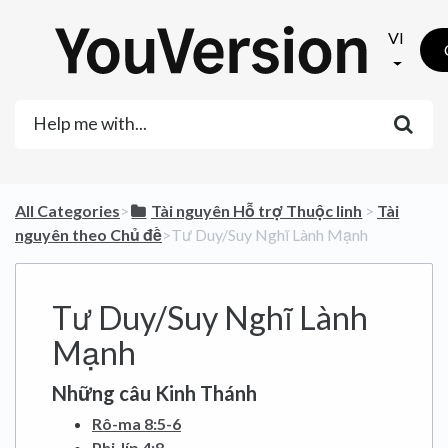
VI
All Categories
​>​
​Tài nguyên Hỗ trợ Thuộc linh
​ > ​
​Tài
nguyên theo Chủ đề
​>​ Tư Duy/Suy Nghĩ Lành Mạnh
Tư Duy/Suy Nghĩ Lành
Mạnh
Những câu Kinh Thánh
Rô-ma 8:5-6
Phi-líp 4:8