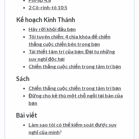
2 Cô-rinh-tô 10:5
Kế hoạch Kinh Thánh
Hãy rời khỏi đầu bạn
Tôi tuyên chiến: 4 chìa khóa để chiến
thắng cuộc chiến bên trong bạn
Tái thiết tâm trí của bạn: Đại tu những
suy nghĩ độc hại
Chiến thắng cuộc chiến trong tâm trí bạn
Sách
Chiến thắng cuộc chiến trong tâm trí bạn
Đừng cho kẻ thù một chỗ ngồi tại bàn của
bạn
Bài viết
Làm sao tôi có thể kiểm soát được suy
nghĩ của mình
?