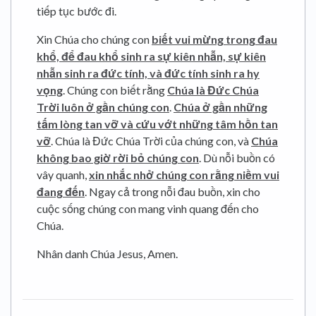
tiếp tục bước đi.
Xin Chúa cho chúng con
biết vui mừng trong đau
khổ, để đau khổ sinh ra sự kiên nhẫn, sự kiên
nhẫn sinh ra đức tính, và đức tính sinh ra hy
vọng
. Chúng con biết rằng
Chúa là Đức Chúa
Trời luôn ở gần chúng con
.
Chúa ở gần những
tấm lòng tan vỡ và cứu vớt những tâm hồn tan
vỡ
. Chúa là Đức Chúa Trời của chúng con, và
Chúa
không bao giờ rời bỏ chúng con
. Dù nỗi buồn có
vây quanh,
xin nhắc nhở chúng con rằng niềm vui
đang đến
. Ngay cả trong nỗi đau buồn, xin cho
cuộc sống chúng con mang vinh quang đến cho
Chúa.
Nhân danh Chúa Jesus, Amen.