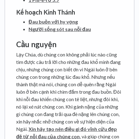
Kế hoạch Kinh Thánh
Đau buồn với hy vọng
Người sống sót sau nỗi đau
Cầu nguyện
Lạy Chúa, dù chúng con không phải lúc nào cũng
tìm được câu trả lời cho những đau khổ mình đang
chịu, nhưng chúng con biết ơn vì Ngài luôn ở bên
chúng con trong những lúc đau khổ. Nhưng nếu
thành thật mà nói, chúng con dễ quên rằng Ngài
luôn ở bên cạnh khi chìm đắm trong đau buồn. Đôi
khi nỗi đau khiến chúng con tê liệt, nhưng đôi khi,
nó lại xé nát chúng con. Khi gánh nặng của những
gì chúng con đang trải qua đè nặng lên chúng con,
xin hãy nhắc nhở chúng con về sự hiện diện của
Ngài.
Xin hãy tạo nên điều gì đó vĩnh cửu đẹp
đẽ từ nỗi đau của chúng con
, và giúp chúng con