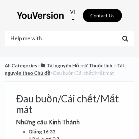
VI
Contact Us
All Categories
​>​
​Tài nguyên Hỗ trợ Thuộc linh
​ > ​
​Tài
nguyên theo Chủ đề
​>​ Đau buồn/Cái chết/Mất mát
Đau buồn/Cái chết/Mất
mát
Những câu Kinh Thánh
Giăng 16:33
1 Phi-e-rơ 5:7