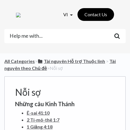
VI
Contact Us
All Categories
​>​
​Tài nguyên Hỗ trợ Thuộc linh
​ > ​
​Tài
nguyên theo Chủ đề
​>​ Nỗi sợ
Nỗi sợ
Những câu Kinh Thánh
Ê-sai 41:10
2 Ti-mô-thê 1:7
1 Giăng 4:18