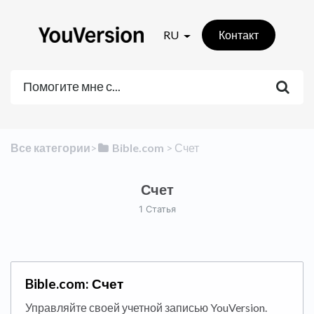
RU
Контакт
Все категории
​>​
​Bible.com
​ > ​
​Счет
Счет
1 Статья
Bible.com: Счет
Управляйте своей учетной записью YouVersion.