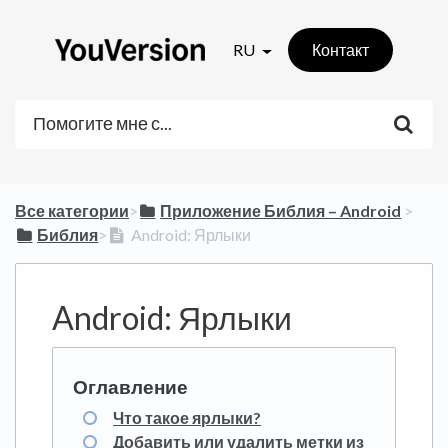
RU
Контакт
Все категории
​>​
​Приложение Библия – Android
​ > ​
​Библия
​>​
Android: Ярлыки
Android: Ярлыки
Что такое ярлыки?
Добавить или удалить метки из