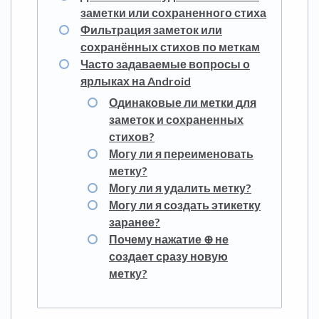
заметки или сохраненного стиха
Фильтрация заметок или
сохранённых стихов по меткам
Часто задаваемые вопросы о
ярлыках на Android
Одинаковые ли метки для
заметок и сохраненных
стихов?
Могу ли я переименовать
метку?
Могу ли я удалить метку?
Могу ли я создать этикетку
заранее?
Почему нажатие ⊕ не
создает сразу новую
метку?