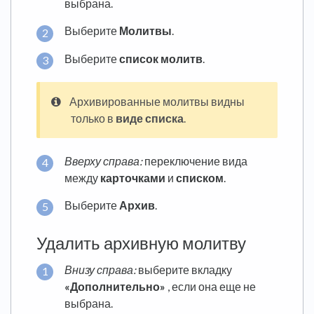
выбрана.
Выберите
Молитвы
.
Выберите
список молитв
.
Архивированные молитвы видны
только в
виде списка
.
Вверху справа:
переключение вида
между
карточками
и
списком
.
Выберите
Архив
.
Удалить архивную молитву
Внизу справа:
выберите вкладку
«Дополнительно»
, если она еще не
выбрана.