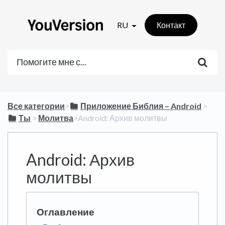
RU
Контакт
Все категории
​>​
​Приложение Библия – Android
​ > ​
​Ты
​ > ​
​Молитва
​>​ Android: Архив молитвы
Android: Архив
молитвы