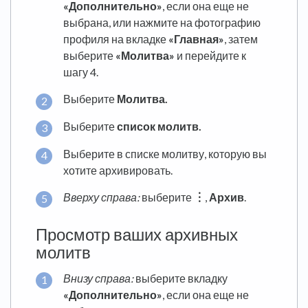
«Дополнительно»
, если она еще не
выбрана, или нажмите на фотографию
профиля на вкладке
«Главная»
, затем
выберите
«Молитва»
и перейдите к
шагу 4.
Выберите
Молитва.
Выберите
список молитв.
Выберите в списке молитву, которую вы
хотите архивировать.
Вверху справа:
выберите
︙
,
Архив
.
Просмотр ваших архивных
молитв
Внизу справа:
выберите вкладку
«Дополнительно»
, если она еще не