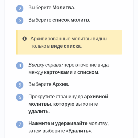
Выберите
Молитва.
Выберите
список молитв.
Архивированные молитвы видны
только в
виде списка
.
Вверху справа:
переключение вида
между
карточками
и
списком
.
Выберите
Архив
.
Прокрутите страницу до
архивной
молитвы, которую
вы хотите
удалить
.
Нажмите и удерживайте
молитву,
затем выберите
«Удалить»
.