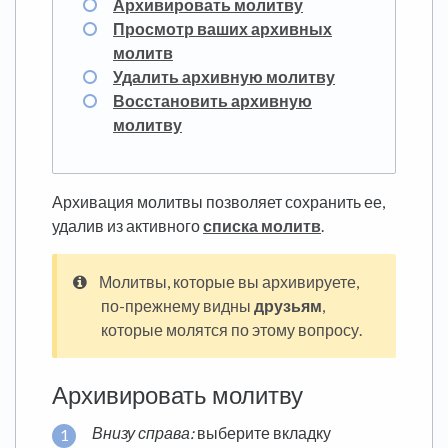
Архивировать молитву
Просмотр ваших архивных
молитв
Удалить архивную молитву
Восстановить архивную
молитву
Архивация молитвы позволяет сохранить ее,
удалив из активного
списка молитв
.
Молитвы, которые вы архивируете,
по-прежнему видны
друзьям
,
которые молятся по этому вопросу.
Архивировать молитву
Внизу справа:
выберите вкладку