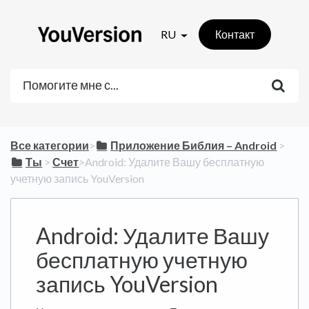
RU
Контакт
Все категории
​>​
​Приложение Библия – Android
​ > ​
​Ты
​ > ​
​Счет
​>​ Android: Удалите Вашу бесплатную
учетную запись YouVersion
Android: Удалите Вашу
бесплатную учетную
запись YouVersion