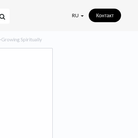
RU
Контакт
​>​ Growing Spiritually