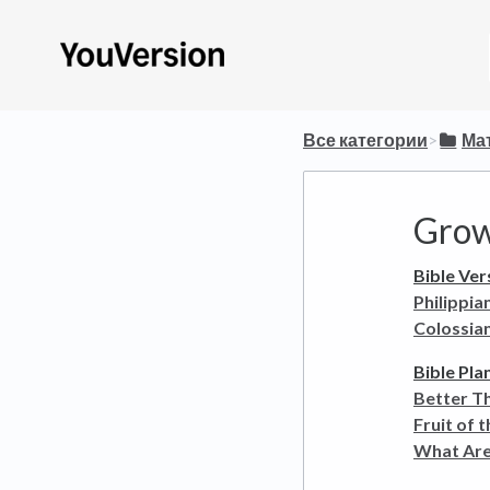
Все категории
​>​
​М
Grow
Bible Ver
Philippia
Colossian
Bible Pla
Better T
Fruit of t
What Are 