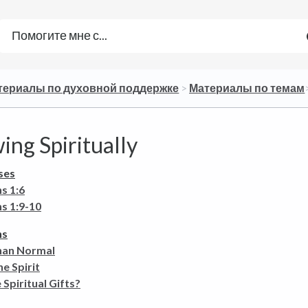
атериалы по духовной поддержке
​ > ​
​Материалы по темам
ing Spiritually
ses
ns 1:6
s 1:9-10
ns
han Normal
he Spirit
Spiritual Gifts?