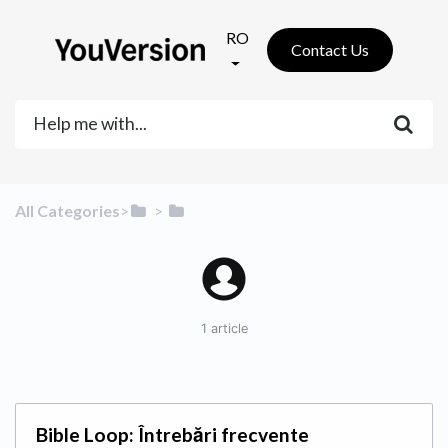
RO
Contact Us
All Categories
​>​
​ > ​
1 article
Bible Loop: Întrebări frecvente