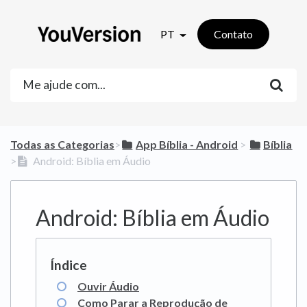
PT
Contato
Todas as Categorias
​>​
​App Bíblia - Android
​ > ​
​Bíblia
>​
Android: Bíblia em Áudio
Android: Bíblia em Áudio
Ouvir Áudio
Como Parar a Reprodução de