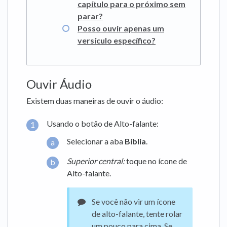
capítulo para o próximo sem
parar?
Posso ouvir apenas um
versículo específico?
Ouvir Áudio
Existem duas maneiras de ouvir o áudio:
Usando o botão de Alto-falante:
Selecionar a aba
Bíblia
.
Superior central
:
toque no ícone de
Alto-falante.
Se você não vir um ícone
de alto-falante, tente rolar
um pouco para cima. Se