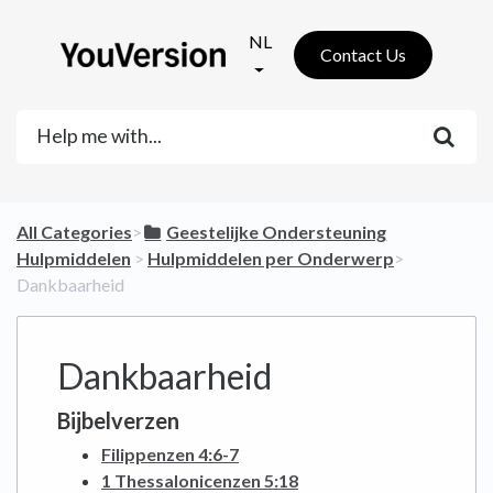
NL
Contact Us
All Categories
​>​
​Geestelijke Ondersteuning
Hulpmiddelen
​ > ​
​Hulpmiddelen per Onderwerp
​>​
Dankbaarheid
Dankbaarheid
Bijbelverzen
Filippenzen 4:6-7
1 Thessalonicenzen 5:18