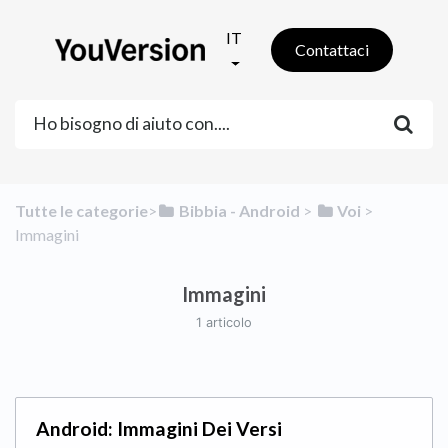
IT
Contattaci
Tutte le categorie
​>​
​Bibbia - Android
​ > ​
​Voi
​ > ​
Immagini
Immagini
1 articolo
Android: Immagini Dei Versi