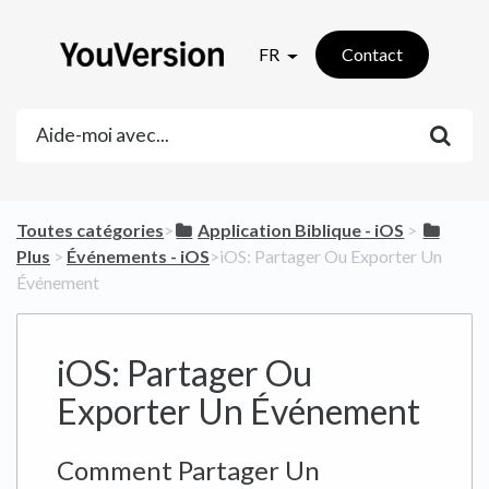
FR
Contact
Toutes catégories
​>​
​Application Biblique - iOS
​ > ​
Plus
​ > ​
​Événements - iOS
​>​ iOS: Partager Ou Exporter Un
Événement
iOS: Partager Ou
Exporter Un Événement
Comment Partager Un