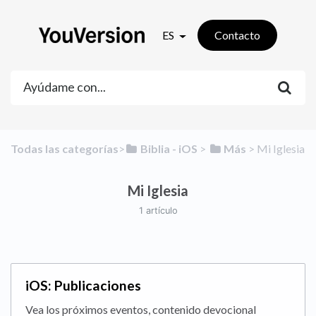
ES
Contacto
Todas las categorías
​>​
​Biblia - iOS
​ > ​
​Más
​ > ​
​Mi Iglesia
Mi Iglesia
1 artículo
iOS: Publicaciones
Vea los próximos eventos, contenido devocional