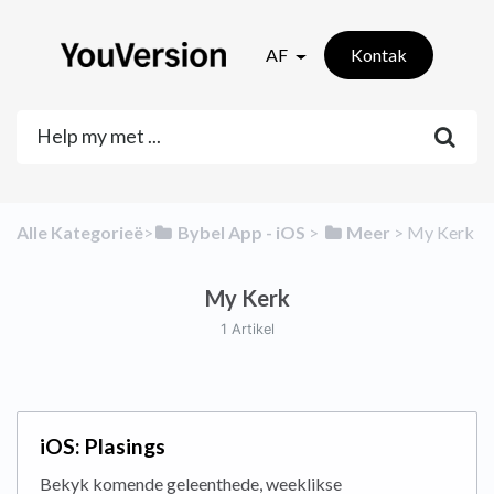
AF
Kontak
Alle Kategorieë
​>​
​Bybel App - iOS
​ > ​
​Meer
​ > ​
​My Kerk
My Kerk
1 Artikel
iOS: Plasings
Bekyk komende geleenthede, weeklikse