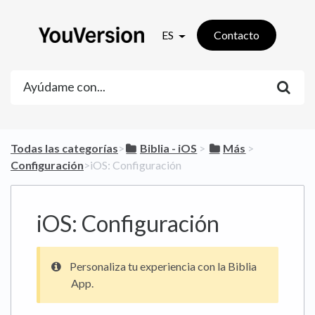
ES
Contacto
Todas las categorías
​>​
​Biblia - iOS
​ > ​
​Más
​ > ​
Configuración
​>​ iOS: Configuración
iOS: Configuración
Personaliza tu experiencia con la Biblia
App.