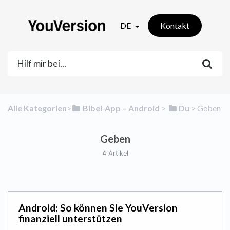
DE
Kontakt
Alle Kategorien
​>​
​Bibel-App – Android
​ > ​
​Du
​ > ​
​Geben
Geben
4 Artikel
Android: So können Sie YouVersion
finanziell unterstützen