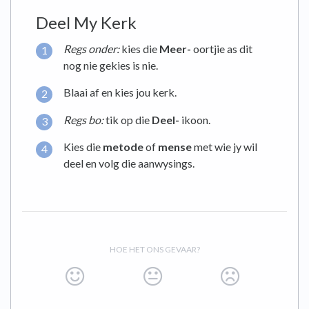
Deel My Kerk
Regs onder:
kies die
Meer-
oortjie as dit
nog nie gekies is nie.
Blaai af en kies jou kerk.
Regs bo:
tik op die
Deel-
ikoon.
Kies die
metode
of
mense
met wie jy wil
deel en volg die aanwysings.
HOE HET ONS GEVAAR?