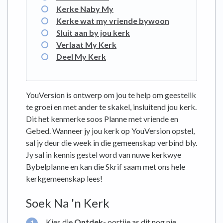
Kerke Naby My
Kerke wat my vriende bywoon
Sluit aan by jou kerk
Verlaat My Kerk
Deel My Kerk
YouVersion is ontwerp om jou te help om geestelik
te groei en met ander te skakel, insluitend jou kerk.
Dit het kenmerke soos Planne met vriende en
Gebed. Wanneer jy jou kerk op YouVersion opstel,
sal jy deur die week in die gemeenskap verbind bly.
Jy sal in kennis gestel word van nuwe kerkwye
Bybelplanne en kan die Skrif saam met ons hele
kerkgemeenskap lees!
Soek Na 'n Kerk
Kies die
Ontdek-
oortjie as dit nog nie