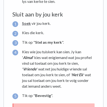
lys van kerke te sien.
Sluit aan by jou kerk
Soek
vir jou kerk.
Kies die kerk.
Tik op "
Stel as my kerk
".
Kies wie jou tuiskerk kan sien. Jy kan
'
Almal
' kies wat enigiemand wat jou profiel
vind sal toelaat om jou kerk te sien,
'
Vriende
' wat net jou huidige vriende sal
toelaat om jou kerk te sien, of '
Net Ek
' wat
jou sal toelaat om jou kerk te volg sonder
dat iemand anders weet.
Tik op "
Bevestig
".