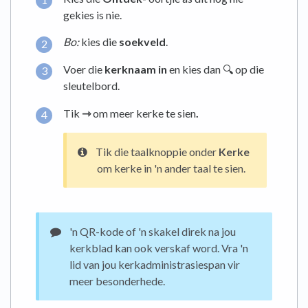
gekies is nie.
Bo:
kies die
soekveld
.
Voer die
kerknaam
in
en kies dan 🔍 op die
sleutelbord.
Tik
⇾
om meer kerke te sien
.
Tik die taalknoppie onder
Kerke
om kerke in 'n ander taal te sien.
'n QR-kode of 'n skakel direk na jou
kerkblad kan ook verskaf word. Vra 'n
lid van jou kerkadministrasiespan vir
meer besonderhede.