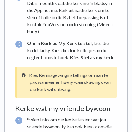
Dit is moontlik dat die kerk nie 'n bladsy in
die App het nie. Reik uit na die kerk om te
sien of hulle in die Bybel-toepassing is of
kontak YouVersion-ondersteuning (
Meer
>
Hulp
).
Om 'n Kerk as My Kerk te stel
, kies die
kerkbladsy. Kies die drie kolletjies in die
regter boonste hoek.
Kies Stel as my kerk
.
Kies Kennisgewinginstellings om aan te
pas wanneer en hoe jy waarskuwings van
die kerk wil ontvang.
Kerke wat my vriende bywoon
Swiep links om die kerke te sien wat jou
vriende bywoon. Jy kan ook kies -> om die