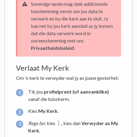
Sommige lande mag dalk addisionele
toestemming vereis om jou data te
verwerk en by die kerk aan te sluit. Jy
kan net by jou kerk aansluit as jy instem
dat die data verwerk word in
ooreenstemming met ons
Privaatheidsbeleid
.
Verlaat My Kerk
Om 'n kerk te verwyder wat jy as joune gestel het:
Tik jou
profielprent (of aanvanklike)
vanaf die tuisskerm.
Kies
My Kerk
.
Regs bo:
kies
︙,
kies dan
Verwyder as My
Kerk
.