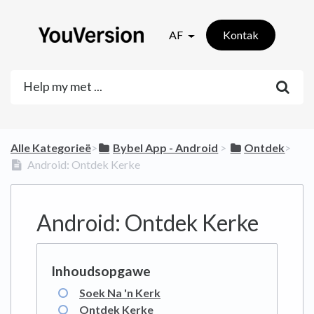
AF
Kontak
Alle Kategorieë
​>​
​Bybel App - Android
​ > ​
​Ontdek
​>​
Android: Ontdek Kerke
Android: Ontdek Kerke
Soek Na 'n Kerk
Ontdek Kerke