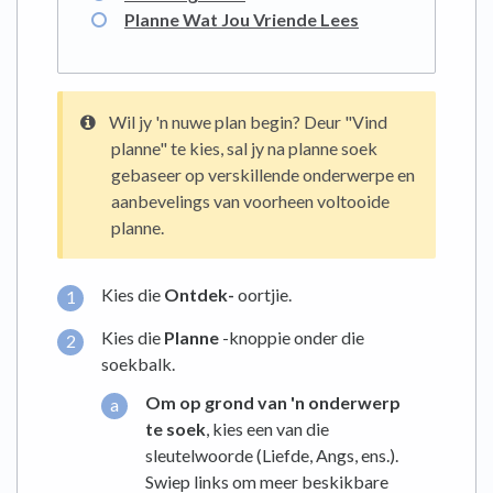
Planne Wat Jou Vriende Lees
Wil jy 'n nuwe plan begin? Deur "Vind
planne" te kies, sal jy na planne soek
gebaseer op verskillende onderwerpe en
aanbevelings van voorheen voltooide
planne.
Kies die
Ontdek-
oortjie.
Kies die
Planne
-knoppie onder die
soekbalk.
Om op grond van 'n onderwerp
te soek
, kies een van die
sleutelwoorde (Liefde, Angs, ens.).
Swiep links om meer beskikbare