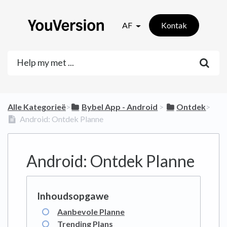
AF
Kontak
Alle Kategorieë
​>​
​Bybel App - Android
​ > ​
​Ontdek
​>​
Android: Ontdek Planne
Android: Ontdek Planne
Aanbevole Planne
Trending Plans