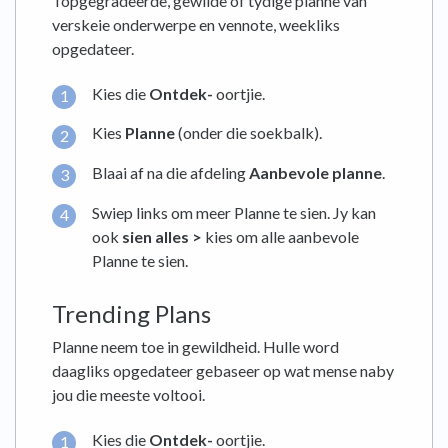
Topgegradeerde, gewilde of tydige planne van
verskeie onderwerpe en vennote, weekliks
opgedateer.
Kies die
Ontdek-
oortjie.
Kies
Planne
(onder die soekbalk).
Blaai af na die afdeling
Aanbevole planne
.
Swiep links om meer Planne te sien. Jy kan
ook
sien alles >
kies om alle aanbevole
Planne te sien.
Trending Plans
Planne neem toe in gewildheid. Hulle word
daagliks opgedateer gebaseer op wat mense naby
jou die meeste voltooi.
Kies die
Ontdek-
oortjie.