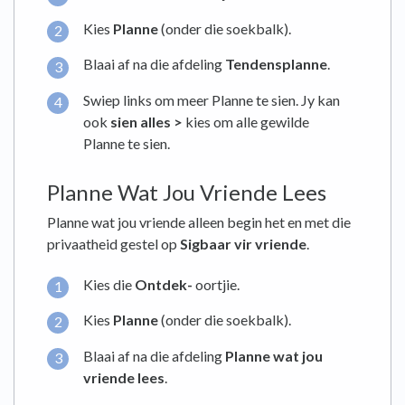
Kies
Planne
(onder die soekbalk).
Blaai af na die afdeling
Tendensplanne
.
Swiep links om meer Planne te sien. Jy kan
ook
sien alles >
kies om alle gewilde
Planne te sien.
Planne Wat Jou Vriende Lees
Planne wat jou vriende alleen begin het en met die
privaatheid gestel op
Sigbaar vir vriende
.
Kies die
Ontdek-
oortjie.
Kies
Planne
(onder die soekbalk).
Blaai af na die afdeling
Planne wat jou
vriende lees
.