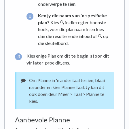
onderwerpe te sien.
Ken jy
die naam van 'n spesifieke
plan?
Kies 🔍 in die regter boonste
hoek, voer die plannaam in en kies
dan die resulterende inhoud of 🔍 op
die sleutelbord.
Kies enige Plan om
dit te begin
,
stoor dit
vir later
, proe dit, ens.
Om Planne in 'n ander taal te sien, blaai
na onder en kies Planne Taal. Jy kan dit
ook doen deur Meer > Taal > Planne te
kies.
Aanbevole Planne