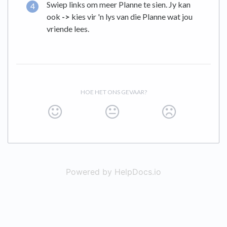
Swiep links om meer Planne te sien. Jy kan
ook
->
kies vir 'n lys van die Planne wat jou
vriende lees.
HOE HET ONS GEVAAR?
Powered by HelpDocs.io