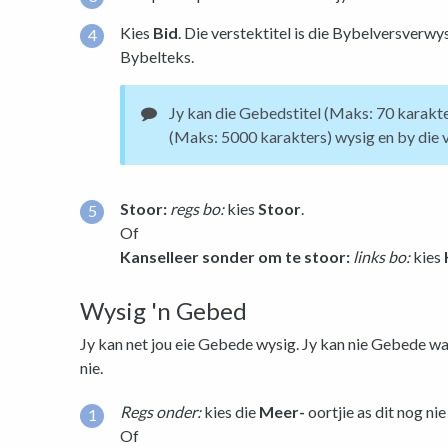
Kies
Bid
. Die verstektitel is die Bybelversverwy
Bybelteks.
Jy kan die Gebedstitel (Maks: 70 karakt
(Maks: 5000 karakters) wysig en by die 
Stoor:
regs bo:
kies
Stoor
.
Of
Kanselleer sonder om te stoor:
links bo:
kies
Wysig 'n Gebed
Jy kan net jou eie Gebede wysig. Jy kan nie Gebede w
nie.
Regs onder:
kies die
Meer-
oortjie as dit nog nie 
Of