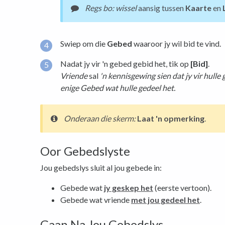
Regs bo: wissel
aansig tussen
Kaarte
en
Swiep om die
Gebed
waaroor jy wil bid te vind.
Nadat jy vir 'n gebed gebid het, tik op
[Bid]
.
Vriende
sal
'n kennisgewing sien dat jy vir hulle 
enige Gebed wat hulle gedeel het.
Onderaan
die skerm
:
Laat 'n opmerking
.
Oor Gebedslyste
Jou gebedslys sluit al jou gebede in:
Gebede wat
jy geskep het
(eerste vertoon).
Gebede wat vriende
met jou gedeel het
.
Gaan Na Jou Gebedslys