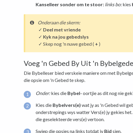
Kanselleer sonder om te stoor:
links bo:
kies
Onderaan
die skerm:
✓
Deel met vriende
✓
Kyk na jou gebedslys
✓ Skep nog 'n nuwe gebed (
+
)
Voeg 'n Gebed By Uit 'n Bybelgede
Die Bybelleser bied verskeie maniere om met Bybelged
die opsie om 'n Gebed te skep.
Onder:
kies die
Bybel-
oortjie as dit nog nie geki
Kies die
Bybelvers(e)
wat jy as 'n Gebed wil ge
onderstrepings wys watter Vers(e) jy gekies he
die geselekteerde vers(e) vertoon.
Swiep die opsies na links totdat jy
Bid
sien.