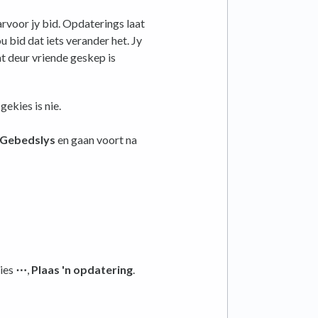
voor jy bid. Opdaterings laat
u bid dat iets verander het. Jy
t deur vriende geskep is
gekies is nie.
Gebedslys
en gaan voort na
ies
⋯
,
Plaas 'n opdatering
.