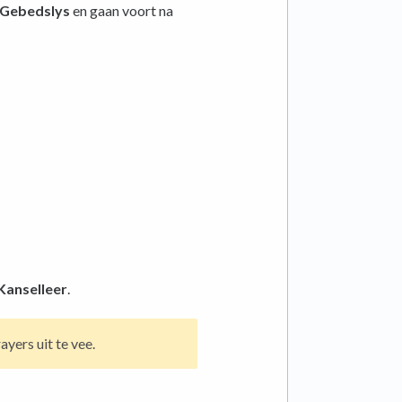
Gebedslys
en gaan voort na
Kanselleer
.
ayers uit te vee.