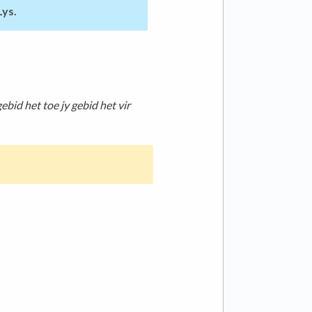
Lys.
gebid het toe
jy gebid het vir