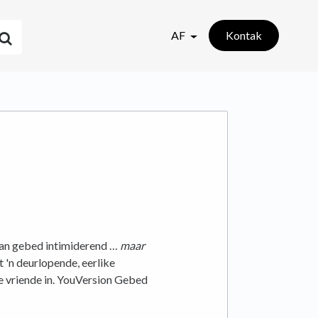
AF
Kontak
van gebed intimiderend …
maar
t 'n deurlopende, eerlike
de vriende in. YouVersion Gebed