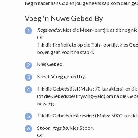
Begin nader aan God en jou gemeenskap kom deur gebe
Voeg 'n Nuwe Gebed By
Regs onder:
kies die
Meer-
oortjie as dit nog nie 
Of
Tik die Profielfoto op die
Tuis-
oortjie, kies
Geb
bo, en gaan voort na stap 4.
Kies
Gebed.
Kies
+ Voeg gebed by
.
Tik die Gebedstitel (Maks: 70 karakters), en ti
(of die Gebedsbeskrywing-veld) om na die Geb
beweeg.
Tik die Gebedsbeskrywing (Maks: 5000 karakte
Stoor:
regs bo:
kies
Stoor
.
Of