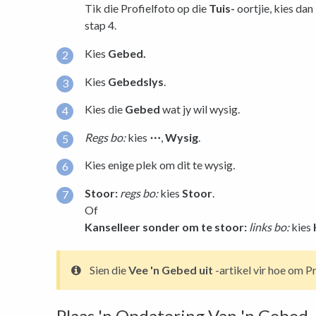
Tik die Profielfoto op die
Tuis-
oortjie, kies dan
stap 4.
Kies
Gebed.
Kies
Gebedslys
.
Kies die
Gebed
wat jy wil wysig.
Regs bo:
kies
⋯
,
Wysig
.
Kies enige plek om dit te wysig
.
Stoor:
regs bo:
kies
Stoor
.
Of
Kanselleer sonder om te stoor:
links bo:
kies
Sien die
Vee 'n Gebed uit
-artikel vir hoe om Pr
Plaas 'n Opdatering Van 'n Gebed