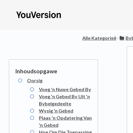
Alle Kategorieë
​>​
​By
Oorsig
Voeg 'n Nuwe Gebed By
Voeg 'n Gebed By Uit 'n
Bybelgedeelte
Wysig 'n Gebed
Plaas 'n Opdatering Van
'n Gebed
Hoe Om Die Toepassing