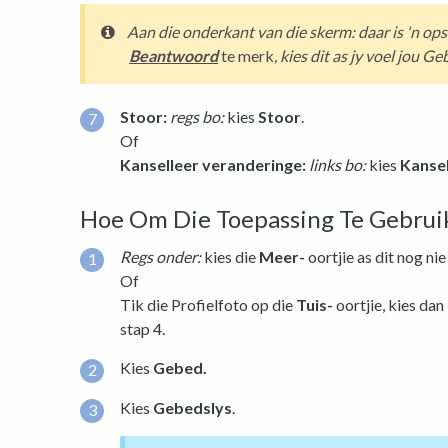
Aan die
onderkant van die skerm
:
daar is 'n op
Beantwoord
te merk
, kies dit as jy voel jou 
Stoor:
regs bo:
kies
Stoor
.
Of
Kanselleer veranderinge:
links bo:
kies
Kansel
Hoe Om Die Toepassing Te Gebrui
Regs onder:
kies die
Meer-
oortjie as dit nog nie 
Of
Tik die Profielfoto op die
Tuis-
oortjie, kies dan
stap 4.
Kies
Gebed.
Kies
Gebedslys
.