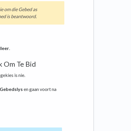
sie om die Gebed as
Gebed is beantwoord.
leer
.
k Om Te Bid
gekies is nie.
Gebedslys
en gaan voort na