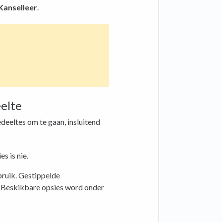
Kanselleer
.
elte
eeltes om te gaan, insluitend
es is nie.
bruik. Gestippelde
t. Beskikbare opsies word onder