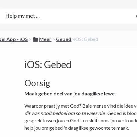
bel App - iOS
​ > ​
​Meer
​ > ​
​Gebed
​>​ iOS: Gebed
iOS: Gebed
Oorsig
Maak gebed deel van jou daaglikse lewe.
Waaroor praat jy met God? Baie mense vind die idee 
dit was nooit bedoel om so te wees nie
. Gebed is bloo
gesprek tussen jou en God - en sluit soms jou vertrou
help jou om gebed 'n daaglikse gewoonte te maak.