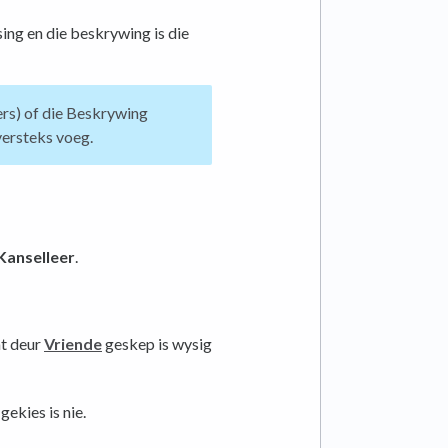
sing en die beskrywing is die
ers) of die Beskrywing
versteks voeg.
Kanselleer
.
at deur
Vriende
geskep is wysig
gekies is nie.