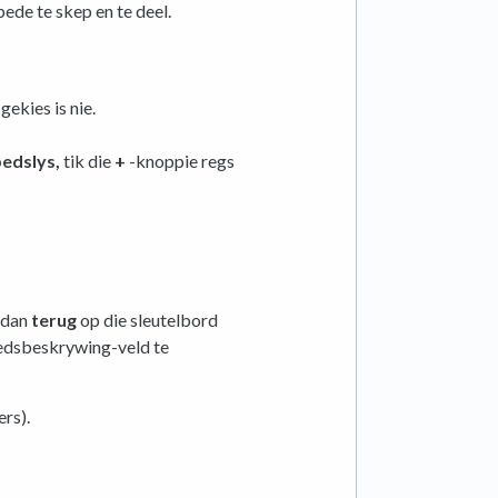
de te skep en te deel.
gekies is nie.
edslys,
tik die
+
-knoppie regs
k dan
terug
op die sleutelbord
edsbeskrywing-veld te
rs).