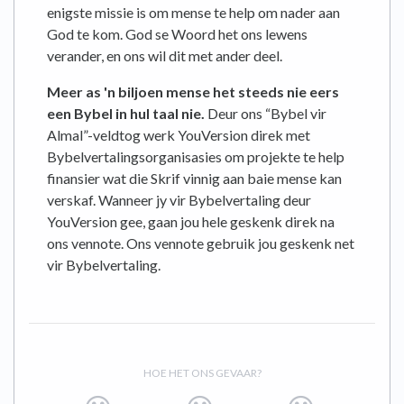
enigste missie is om mense te help om nader aan
God te kom. God se Woord het ons lewens
verander, en ons wil dit met ander deel.
Meer as 'n biljoen mense het steeds nie eers
een Bybel in hul taal nie.
Deur ons “Bybel vir
Almal”-veldtog werk YouVersion direk met
Bybelvertalingsorganisasies om projekte te help
finansier wat die Skrif vinnig aan baie mense kan
verskaf. Wanneer jy vir Bybelvertaling deur
YouVersion gee, gaan jou hele geskenk direk na
ons vennote. Ons vennote gebruik jou geskenk net
vir Bybelvertaling.
HOE HET ONS GEVAAR?