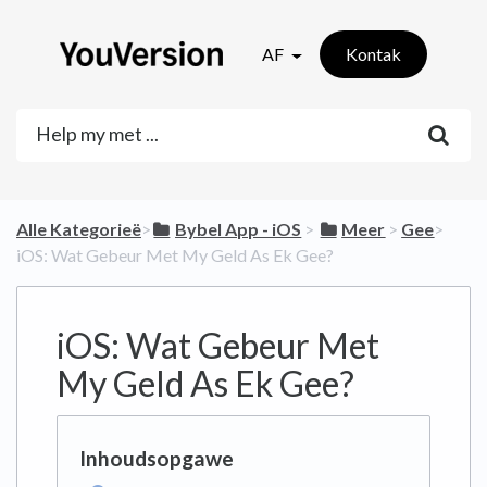
AF
Kontak
Alle Kategorieë
​>​
​Bybel App - iOS
​ > ​
​Meer
​ > ​
​Gee
​>​
iOS: Wat Gebeur Met My Geld As Ek Gee?
iOS: Wat Gebeur Met
My Geld As Ek Gee?