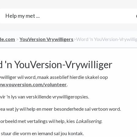
ble.com
​ > ​
​YouVersion Vrywilligers
​>​ Word 'n YouVersion-Vrywilli
 'n YouVersion-Vrywilliger
rywilliger wil word, maak asseblief hierdie skakel oop
ww.youversion.com/volunteer
.
vir 'n lys van verskillende vrywilligeropsies.
rea wat jy wil help en meer besonderhede sal vertoon word.
orbeeld met vertalings wil help, kies
Lokalisering
.
 stuur die vorm en iemand sal jou kontak.