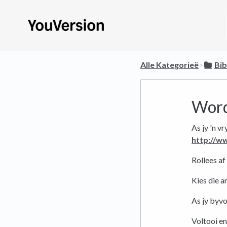
Alle Kategorieë
​>​
​Bi
Word
As jy 'n v
http://w
Rollees af 
Kies die a
As jy byvo
Voltooi en