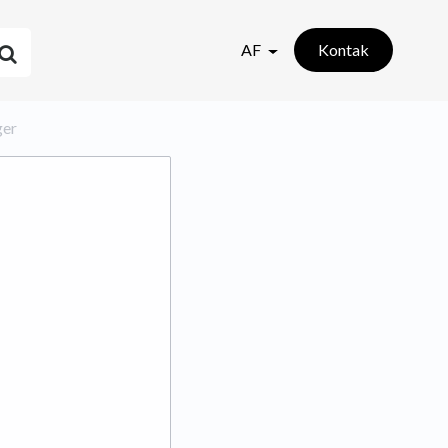
AF
Kontak
ger