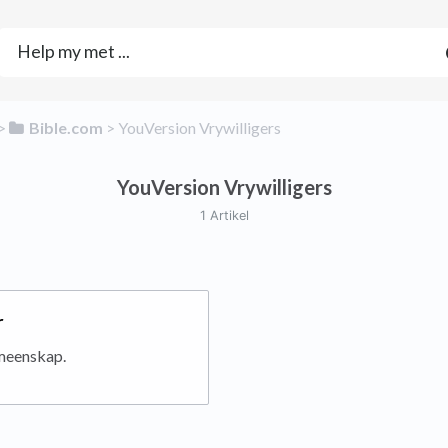
​>​
​Bible.com
​ > ​
​YouVersion Vrywilligers
YouVersion Vrywilligers
1 Artikel
r
meenskap.