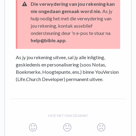
Die verwydering van jou rekening kan
nie ongedaan gemaak word nie.
As jy
hulp nodig het met die verwydering van
jou rekening, kontak asseblief
ondersteuning deur 'n e-pos te stuur na
help@bible.app
.
As jy jou rekening uitvee, sal jy alle inligting,
geskiedenis en personalisering (soos Notas,
Boekmerke, Hoogtepunte, ens.) binne YouVersion
(Life.Church Developer) permanent uitvee.
HOE HET ONS GEVAAR?