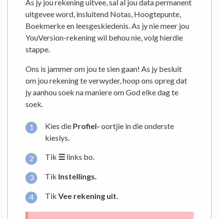
As jy jou rekening uitvee, sal al jou data permanent
uitgevee word, insluitend Notas, Hoogtepunte,
Boekmerke en leesgeskiedenis. As jy nie meer jou
YouVersion-rekening wil behou nie, volg hierdie
stappe.
Ons is jammer om jou te sien gaan! As jy besluit
om jou rekening te verwyder, hoop ons opreg dat
jy aanhou soek na maniere om God elke dag te
soek.
Kies die
Profiel-
oortjie in die onderste
kieslys
.
Tik
☰
links bo.
Tik
Instellings.
Tik
Vee rekening uit.