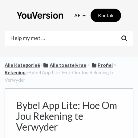
AF
Kontak
Alle Kategorieë
​>​
​Alle toestelvrae
​ > ​
​Profiel
​ > ​
Rekening
​>​ Bybel App Lite: Hoe Om Jou Rekening te
Verwyder
Bybel App Lite: Hoe Om
Jou Rekening te
Verwyder