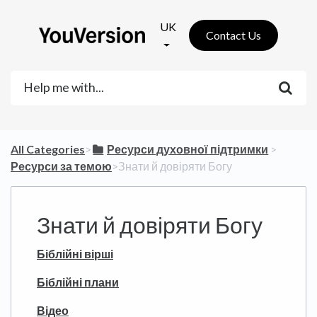
UK
Contact Us
All Categories
​>​
​Ресурси духовної підтримки
​ > ​
Ресурси за темою
​>​ Знати й довіряти Богу
Знати й довіряти Богу
Біблійні вірші
Біблійні плани
Відео