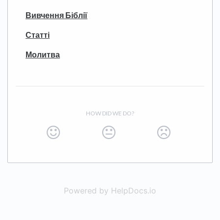
Вивчення Біблії
Статті
Молитва
HOW DID WE DO?
Powered by HelpDocs.io