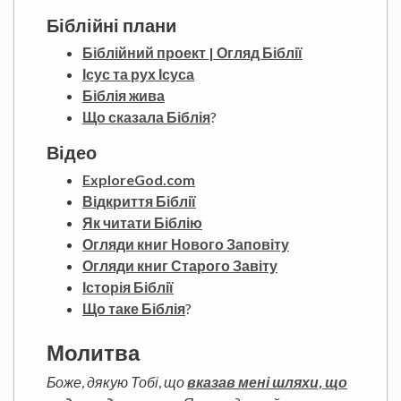
Біблійні плани
Біблійний проект | Огляд Біблії
Ісус та рух Ісуса
Біблія жива
Що сказала Біблія
?
Відео
ExploreGod.com
Відкриття Біблії
Як читати Біблію
Огляди книг Нового Заповіту
Огляди книг Старого Завіту
Історія Біблії
Що таке Біблія
?
Молитва
Боже, дякую Тобі, що
вказав мені шляхи, що