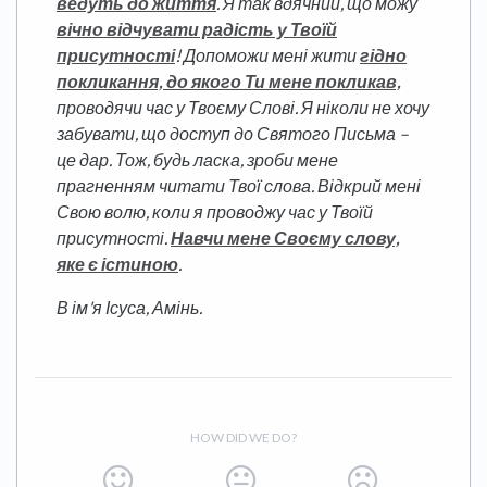
ведуть до життя
. Я так вдячний, що можу
вічно відчувати радість у Твоїй
присутності
! Допоможи мені жити
гідно
покликання, до якого Ти мене покликав,
проводячи час у Твоєму Слові. Я ніколи не хочу
забувати, що доступ до Святого Письма –
це дар. Тож, будь ласка, зроби мене
прагненням читати Твої слова. Відкрий мені
Свою волю, коли я проводжу час у Твоїй
присутності.
Навчи мене Своєму слову,
яке є істиною
.
В ім'я Ісуса, Амінь.
HOW DID WE DO?