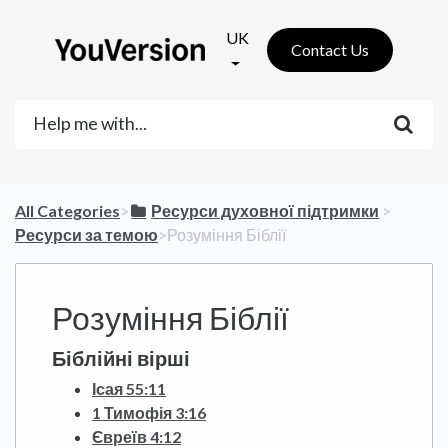
UK
Contact Us
All Categories
​>​
​Ресурси духовної підтримки
​ > ​
Ресурси за темою
​>​ Розуміння Біблії
Розуміння Біблії
Біблійні вірші
Ісая 55:11
1 Тимофія 3:16
Євреїв 4:12