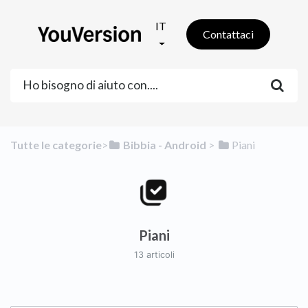
IT
Contattaci
Tutte le categorie
​>​
​Bibbia - Android
​ > ​
​Piani
Piani
13 articoli