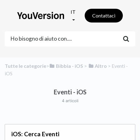
IT
Contattaci
Tutte le categorie
​>​
​Bibbia - iOS
​ > ​
​Altro
​ > ​
​Eventi -
iOS
Eventi - iOS
4 articoli
iOS: Cerca Eventi