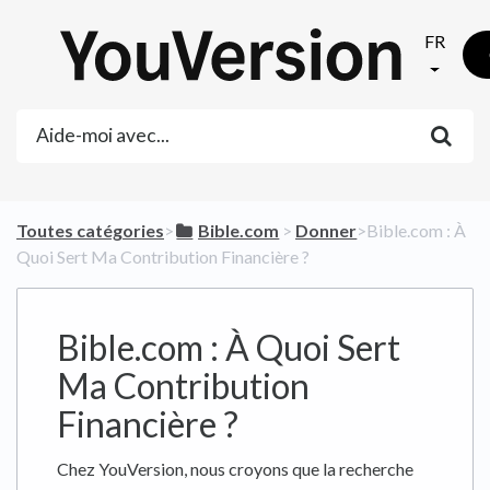
FR
Toutes catégories
​>​
​Bible.com
​ > ​
​Donner
​>​ Bible.com : À
Quoi Sert Ma Contribution Financière ?
Bible.com : À Quoi Sert
Ma Contribution
Financière ?
Chez YouVersion, nous croyons que la recherche