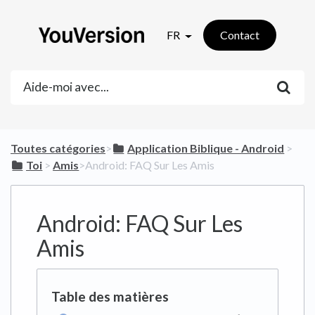
FR
Contact
Toutes catégories
​>​
​Application Biblique - Android
​ > ​
​Toi
​ > ​
​Amis
​>​ Android: FAQ Sur Les Amis
Android: FAQ Sur Les
Amis