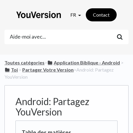
FR
Contact
Toutes catégories
​>​
​Application Biblique - Android
​ > ​
​Toi
​ > ​
​Partager Votre Version
​>​ Android: Partagez
YouVersion
Android: Partagez
YouVersion