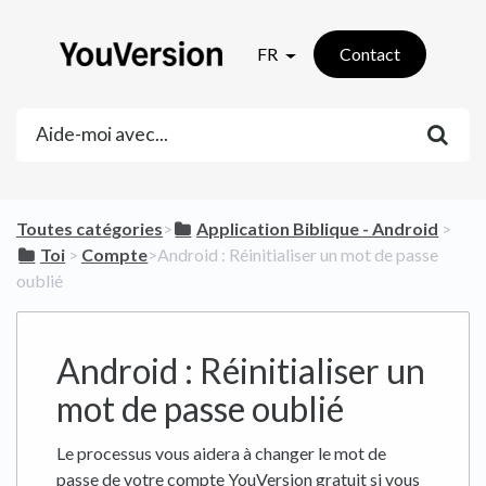
FR
Contact
Toutes catégories
​>​
​Application Biblique - Android
​ > ​
​Toi
​ > ​
​Compte
​>​ Android : Réinitialiser un mot de passe
oublié
Android : Réinitialiser un
mot de passe oublié
Le processus vous aidera à changer le mot de
passe de votre compte YouVersion gratuit si vous