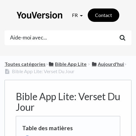
FR
Contact
Toutes catégories
​>​
​Bible App Lite
​ > ​
​Aujourd'hui
​>​
Bible App Lite: Verset Du Jour
Bible App Lite: Verset Du
Jour