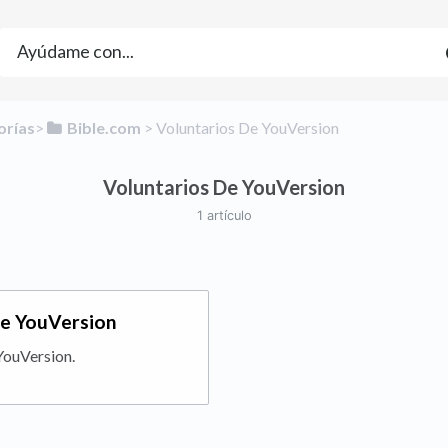
orías
​>​
​Bible.com
​ > ​
​Voluntarios De YouVersion
Voluntarios De YouVersion
1 artículo
de YouVersion
YouVersion.