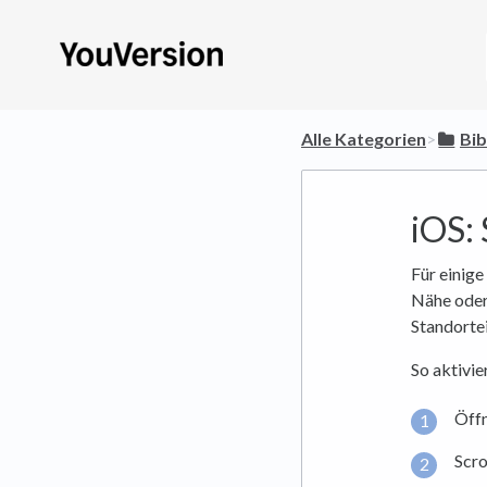
Alle Kategorien
​>​
​Bi
iOS:
Für einige
Nähe oder
Standortei
So aktivie
Öffn
Scro