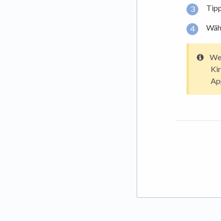
Tipp
Wähl
Wen
Kir
App