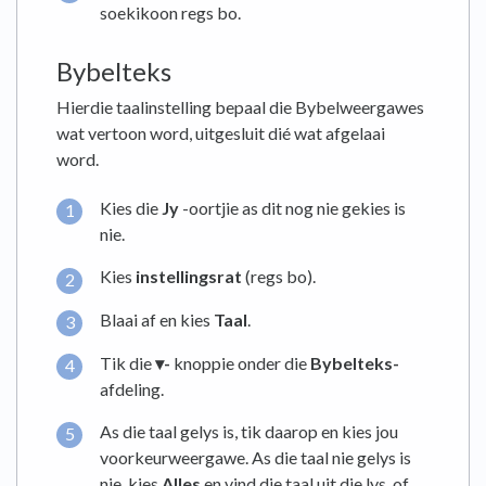
soekikoon regs bo.
Bybelteks
Hierdie taalinstelling bepaal die Bybelweergawes
wat vertoon word, uitgesluit dié wat afgelaai
word.
Kies die
Jy
-oortjie as dit nog nie gekies is
nie.
Kies
instellingsrat
(regs bo).
Blaai af en kies
Taal
.
Tik die
▾-
knoppie onder die
Bybelteks-
afdeling.
As die taal gelys is, tik daarop en kies jou
voorkeurweergawe. As die taal nie gelys is
nie, kies
Alles
en vind die taal uit die lys, of