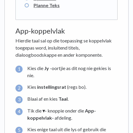
Planne Teks
App-koppelvlak
Hierdie taal sal op die toepassing se koppelvlak
toegepas word, insluitend titels,
dialoogboodskappe en ander komponente.
Kies die
Jy
-oortjie as dit nog nie gekies is
nie.
Kies
instellingsrat
(regs bo).
Blaai af en kies
Taal
.
Tik die
▾-
knoppie onder die
App-
koppelvlak-
afdeling.
Kies enige taal uit die lys of gebruik die