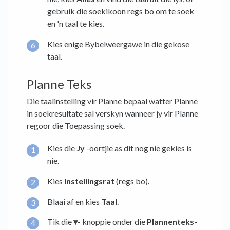
gebruik die soekikoon regs bo om te soek
en 'n taal te kies.
Kies enige Bybelweergawe in die gekose
taal.
Planne Teks
Die taalinstelling vir Planne bepaal watter Planne
in soekresultate sal verskyn wanneer jy vir Planne
regoor die Toepassing soek.
Kies die
Jy
-oortjie as dit nog nie gekies is
nie.
Kies
instellingsrat
(regs bo).
Blaai af en kies
Taal
.
Tik die
▾-
knoppie onder die
Plannenteks-