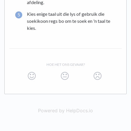
afdeling.
Kies enige taal uit die lys of gebruik die
soekikoon regs bo om te soek en 'n taal te
kies.
HOE HET ONS GEVAAR?
Powered by HelpDocs.io