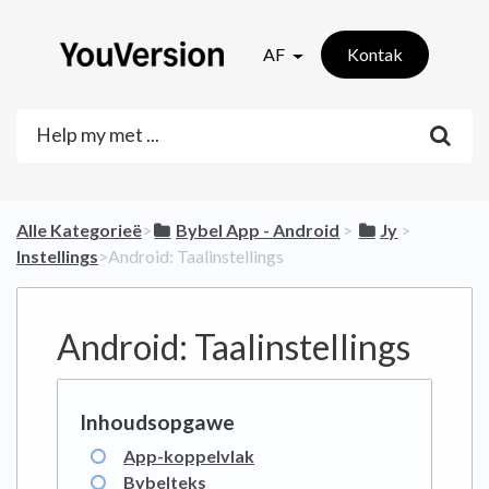
AF
Kontak
Alle Kategorieë
​>​
​Bybel App - Android
​ > ​
​Jy
​ > ​
Instellings
​>​ Android: Taalinstellings
Android: Taalinstellings
App-koppelvlak
Bybelteks