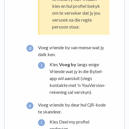
kies en hul profiel bekyk
om te verseker dat jy jou
versoek na die regte
persoon stuur.
Voeg vriende by van mense wat jy
dalk ken.
Kies
Voeg by
langs enige
Vriende wat jy in die Bybel-
app wil aansluit (slegs
kontakte met 'n YouVersion-
rekening sal verskyn).
Voeg vriende by deur hul QR-kode
te skandeer.
Kies Deel my profiel
onderaan.