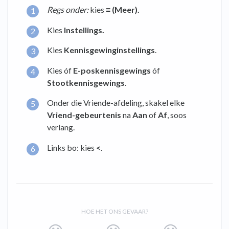
Regs onder:
kies
≡ (Meer).
Kies
Instellings.
Kies
Kennisgewinginstellings
.
Kies óf
E-poskennisgewings
óf
Stootkennisgewings
.
Onder die Vriende-afdeling, skakel elke
Vriend-gebeurtenis
na
Aan
of
Af
, soos
verlang.
Links bo: kies
<
.
HOE HET ONS GEVAAR?