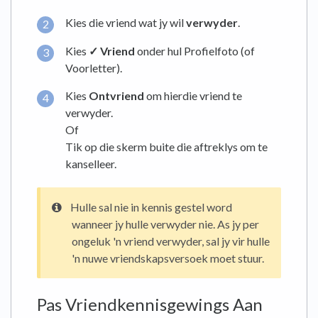
Kies die vriend wat jy wil
verwyder
.
Kies
✓ Vriend
onder hul Profielfoto (of
Voorletter).
Kies
Ontvriend
om hierdie vriend te
verwyder.
Of
Tik op die skerm buite die aftreklys om te
kanselleer.
Hulle sal nie in kennis gestel word
wanneer jy hulle verwyder nie. As jy per
ongeluk 'n vriend verwyder, sal jy vir hulle
'n nuwe vriendskapsversoek moet stuur.
Pas Vriendkennisgewings Aan