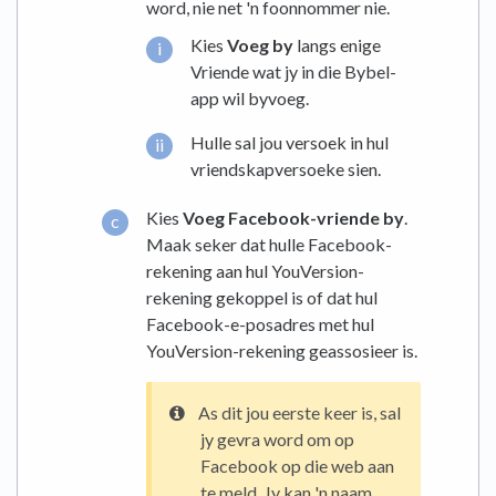
word, nie net 'n foonnommer nie.
Kies
Voeg by
langs enige
Vriende wat jy in die Bybel-
app wil byvoeg.
Hulle sal jou versoek in hul
vriendskapversoeke sien.
Kies
Voeg Facebook-vriende by
.
Maak seker dat hulle Facebook-
rekening aan hul YouVersion-
rekening gekoppel is of dat hul
Facebook-e-posadres met hul
YouVersion-rekening geassosieer is.
As dit jou eerste keer is, sal
jy gevra word om op
Facebook op die web aan
te meld. Jy kan 'n naam