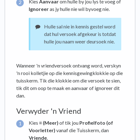
Kies
Aanvaar
om hulle by jou lys te voeg of
Ignoreer
as jy hulle nie wil byvoeg nie.
Hulle sal nie in kennis gestel word
dat hul versoek afgekeur is totdat
hulle jou naam weer deursoek nie.
Wanneer 'n vriendversoek ontvang word, verskyn
'n rooi kolletjie op die kennisgewingklokkie op die
tuisskerm. Tik die klokkie om die versoek te sien,
tik dit om oop te maak en aanvaar of ignoreer dit
dan.
Verwyder 'n Vriend
Kies
≡ (Meer)
of tik jou
Profielfoto (of
Voorletter)
vanaf die Tuisskerm, dan
Vriende
.