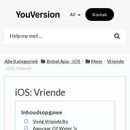
AF
Kontak
Alle Kategorieë
​>​
​Bybel App - iOS
​ > ​
​Meer
​ > ​
​Vriende
>​ iOS: Vriende
iOS: Vriende
Voeg Vriende By
Aanvaar Of Weier 'n