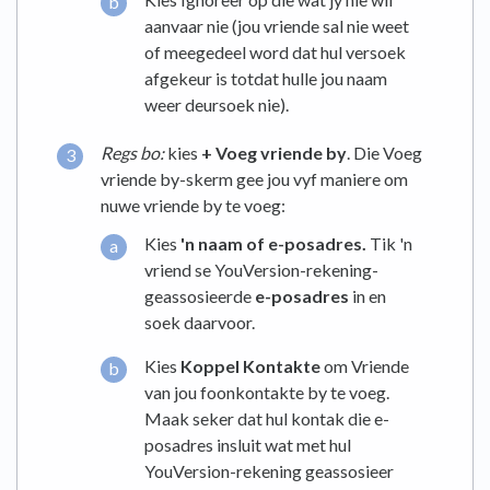
aanvaar nie (jou vriende sal nie weet
of meegedeel word dat hul versoek
afgekeur is totdat hulle jou naam
weer deursoek nie).
Regs bo:
kies
+
Voeg
vriende by
. Die Voeg
vriende by-skerm gee jou vyf maniere om
nuwe vriende by te voeg:
Kies
'n naam of e-posadres.
Tik 'n
vriend se YouVersion-rekening-
geassosieerde
e-posadres
in en
soek daarvoor.
Kies
Koppel Kontakte
om Vriende
van jou foonkontakte by te voeg.
Maak seker dat hul kontak die e-
posadres insluit wat met hul
YouVersion-rekening geassosieer