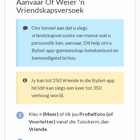
Aanvaar Of Weier 'n
Vriendskapsversoek
Ons beveel aan dat u slegs
vriendskapversoeke van mense wat u
persoonlik ken, aanvaar. Dit help om u
Bybel-app-gemeenskap betekenisvol en
bemoedigend te hou.
Jy kan tot 250 Vriende in die Bybel-app
hê (dit kan slegs een keer tot 350
verhoog word).
Kies
≡ (Meer)
of tik jou
Profielfoto (of
Voorletter)
vanaf die Tuisskerm, dan
Vriende
.