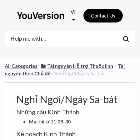
VI
Contact Us
All Categories
​>​
​Tài nguyên Hỗ trợ Thuộc linh
​ > ​
​Tài
nguyên theo Chủ đề
​>​ Nghỉ Ngơi/Ngày Sa-bát
Nghỉ Ngơi/Ngày Sa-bát
Những câu Kinh Thánh
Ma-thi-ơ 11:28-30
Kế hoạch Kinh Thánh