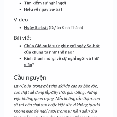
Tìm kiếm sự nghỉ ngơi
Hiểu về ngày Sa-bát
Video
Ngày Sa-bát
(Dự án Kinh Thánh)
Bài viết
Chúa Giê-su là sự nghỉ ngơi ngày Sa-bát
của chúng ta như thế nào
?
Kinh thánh nói gì về sự nghỉ ngơi và thư
giãn
?
Cầu nguyện
Lạy Chúa, trong một thế giới đề cao sự bận rộn,
con thật dễ dàng lấp đầy thời gian bằng những
việc không quan trọng. Nếu không cẩn thận, con
sẽ trở nên chai sạn hoặc kiệt sức vì không tạo đủ
không gian để nghỉ ngơi trong sự hiện diện của