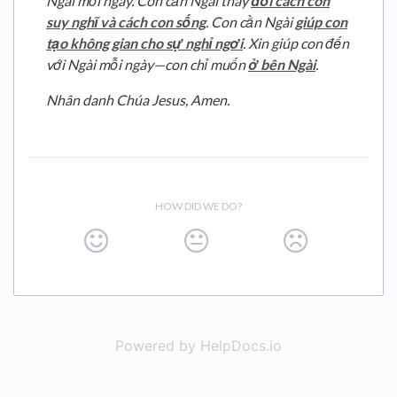
Ngài mỗi ngày. Con cần Ngài thay
đổi cách con
suy nghĩ và cách con sống
. Con cần Ngài
giúp con
tạo không gian cho sự nghỉ ngơi
. Xin giúp con đến
với Ngài mỗi ngày—con chỉ muốn
ở bên Ngài
.
Nhân danh Chúa Jesus, Amen.
HOW DID WE DO?
Powered by HelpDocs.io