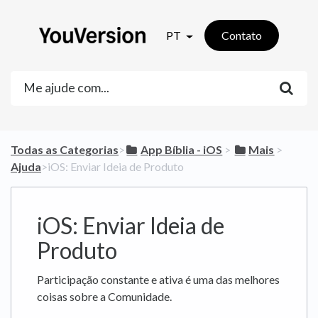
PT
Contato
Todas as Categorias
​>​
​App Bíblia - iOS
​ > ​
​Mais
​ > ​
Ajuda
​>​ iOS: Enviar Ideia de Produto
iOS: Enviar Ideia de
Produto
Participação constante e ativa é uma das melhores
coisas sobre a Comunidade.