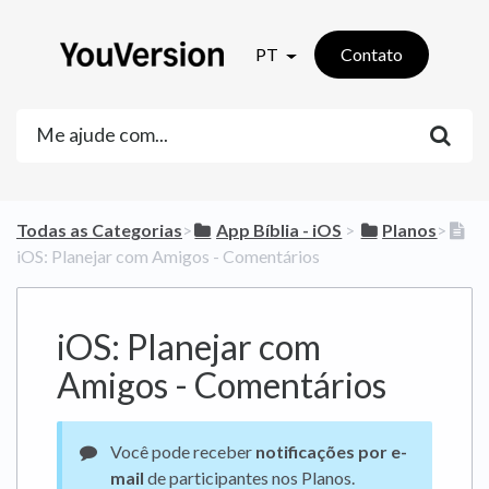
PT
Contato
Todas as Categorias
​>​
​App Bíblia - iOS
​ > ​
​Planos
​>​
iOS: Planejar com Amigos - Comentários
iOS: Planejar com
Amigos - Comentários
Você pode receber
notificações por e-
mail
de participantes nos Planos.