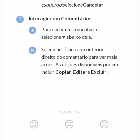
esquerdo:
selecione
Cancelar
.
Interagir com Comentários.
Para curtir um comentário,
selecione
♥︎
abaixo dele.
Selecione
︙
no canto inferior
direito do comentário para ver mais
ações. As opções disponíveis podem
incluir
Copiar
,
Editar
e
Excluir
.
COMO FOI?