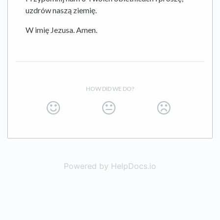
uzdrów naszą ziemię.
W imię Jezusa. Amen.
HOW DID WE DO?
Powered by HelpDocs.io