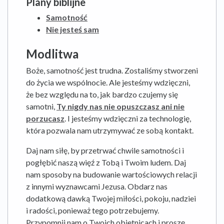
Plany biblijne
Samotność
Nie jesteś sam
Modlitwa
Boże, samotność jest trudna. Zostaliśmy stworzeni
do życia we wspólnocie. Ale jesteśmy wdzięczni,
że bez względu na to, jak bardzo czujemy się
samotni,
Ty nigdy nas nie opuszczasz ani nie
porzucasz
. I jesteśmy wdzięczni za technologię,
która pozwala nam utrzymywać ze sobą kontakt.
Daj nam siłę, by przetrwać chwile samotności i
pogłębić naszą więź z Tobą i Twoim ludem. Daj
nam sposoby na budowanie wartościowych relacji
z innymi wyznawcami Jezusa. Obdarz nas
dodatkową dawką Twojej miłości, pokoju, nadziei
i radości, ponieważ tego potrzebujemy.
Przypomnij nam o Twoich obietnicach i proszę,