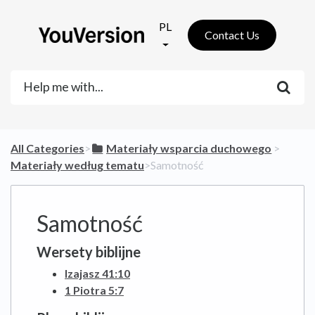
PL
Contact Us
All Categories
​>​
​Materiały wsparcia duchowego
​ > ​
Materiały według tematu
​>​ Samotność
Samotność
Wersety biblijne
Izajasz 41:10
1 Piotra 5:7